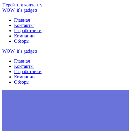
Перейти к контенту
WOW,
it`s
gadgets
Главная
Контакты
Разработчики
Компании
Обзоры
WOW,
it`s
gadgets
Главная
Контакты
Разработчики
Компании
Обзоры