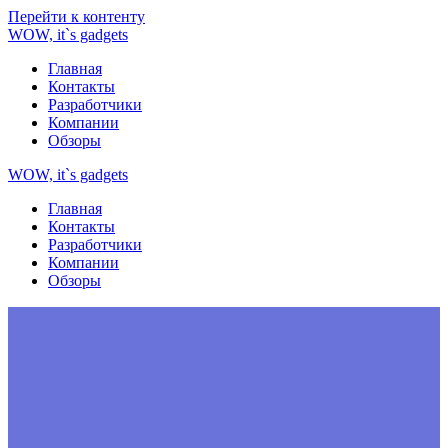
Перейти к контенту
WOW,
it`s
gadgets
Главная
Контакты
Разработчики
Компании
Обзоры
WOW,
it`s
gadgets
Главная
Контакты
Разработчики
Компании
Обзоры