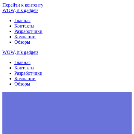
Перейти к контенту
WOW,
it`s
gadgets
Главная
Контакты
Разработчики
Компании
Обзоры
WOW,
it`s
gadgets
Главная
Контакты
Разработчики
Компании
Обзоры