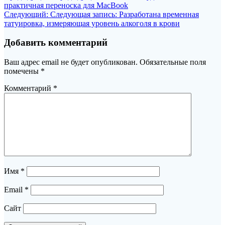
практичная переноска для MacBook
Следующий:
Следующая запись:
Разработана временная
татуировка, измеряющая уровень алкоголя в крови
Добавить комментарий
Ваш адрес email не будет опубликован.
Обязательные поля
помечены
*
Комментарий
*
Имя
*
Email
*
Сайт