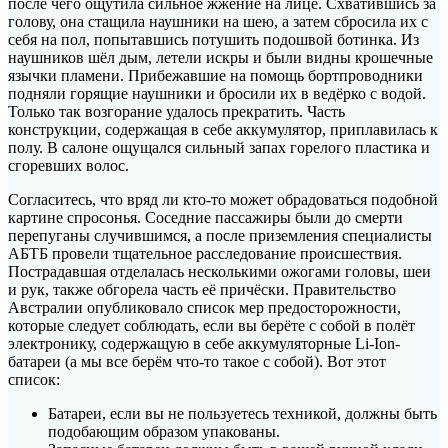
после чего ощутила сильное жжение на лице. Схватившись за
голову, она стащила наушники на шею, а затем сбросила их с
себя на пол, попытавшись потушить подошвой ботинка. Из
наушников шёл дым, летели искры и были видны крошечные
язычки пламени. Прибежавшие на помощь бортпроводники
подняли горящие наушники и бросили их в ведёрко с водой.
Только так возгорание удалось прекратить. Часть
конструкции, содержащая в себе аккумулятор, приплавилась к
полу. В салоне ощущался сильный запах горелого пластика и
сгоревших волос.
Согласитесь, что вряд ли кто-то может обрадоваться подобной
картине спросонья. Соседние пассажиры были до смерти
перепуганы случившимся, а после приземления специалисты
АБТБ провели тщательное расследование происшествия.
Пострадавшая отделалась несколькими ожогами головы, шеи
и рук, также обгорела часть её причёски. Правительство
Австралии опубликовало список мер предосторожности,
которые следует соблюдать, если вы берёте с собой в полёт
электронику, содержащую в себе аккумуляторные Li-Ion-
батареи (а мы все берём что-то такое с собой). Вот этот
список:
Батареи, если вы не пользуетесь техникой, должны быть
подобающим образом упакованы.